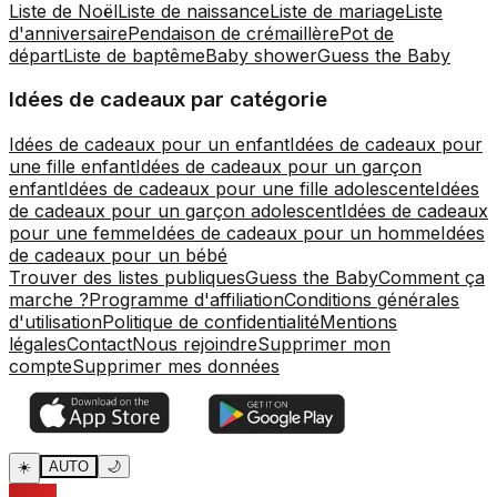
Liste de Noël
Liste de naissance
Liste de mariage
Liste
d'anniversaire
Pendaison de crémaillère
Pot de
départ
Liste de baptême
Baby shower
Guess the Baby
Idées de cadeaux par catégorie
Idées de cadeaux pour un enfant
Idées de cadeaux pour
une fille enfant
Idées de cadeaux pour un garçon
enfant
Idées de cadeaux pour une fille adolescente
Idées
de cadeaux pour un garçon adolescent
Idées de cadeaux
pour une femme
Idées de cadeaux pour un homme
Idées
de cadeaux pour un bébé
Trouver des listes publiques
Guess the Baby
Comment ça
marche ?
Programme d'affiliation
Conditions générales
d'utilisation
Politique de confidentialité
Mentions
légales
Contact
Nous rejoindre
Supprimer mon
compte
Supprimer mes données
☀️
AUTO
🌙
PIKKI